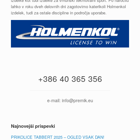
izdelke kot tudi izdelke za vrhunski tekmovalni šport. Po naročilu
lahko v roku dveh delovnih dni zagotovimo katerikoli Holmenkol
izdelek, tudi za ostale discipline in področja uporabe.
+386 40 365 356
e-mail: info@premik.eu
Najnovejši prispevki
PRIKOLICE TABBERT 2025 – OGLED VSAK DAN!