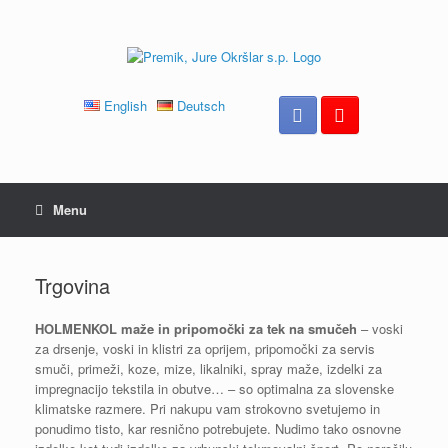
Skip
to
content
English
Deutsch
Menu
Trgovina
HOLMENKOL maže in pripomočki za tek na smučeh
– voski
za drsenje, voski in klistri za oprijem, pripomočki za servis
smuči, primeži, koze, mize, likalniki, spray maže, izdelki za
impregnacijo tekstila in obutve… – so optimalna za slovenske
klimatske razmere. Pri nakupu vam strokovno svetujemo in
ponudimo tisto, kar resnično potrebujete. Nudimo tako osnovne