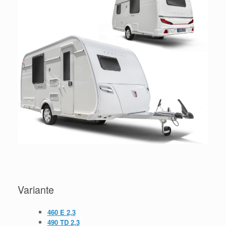
Variante
460 E 2,3
490 TD 2,3